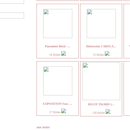
Panometer Reick -...
Diskussion CAROLA...
18 Bilder
13 Bilder
EXPOSITION Fasz. ...
RULFF INGRID 1...
27 Bilder
128 Bilder
zum Archiv