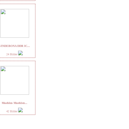
VINDEBONA DDR IC...
24 Bilder
Muehlen Muehlste...
42 Bilder