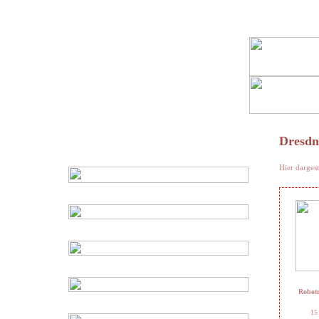
Dresdn
Hier dargest
Robotr
15